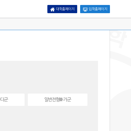
대학홈페이지
입학홈페이지
-다군
일반전형Ⅲ-가군