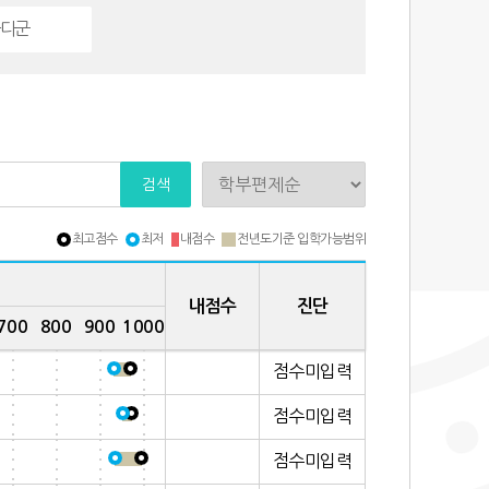
-다군
검색
최고점수
최저
내점수
전년도기준 입학가능범위
내점수
진단
700
800
900
1000
점수미입력
점수미입력
점수미입력