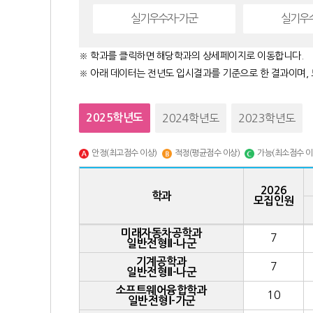
실기우수자-가군
실기우
※ 학과를 클릭하면 해당학과의 상세페이지로 이동합니다.
※ 아래 데이터는 전년도 입시결과를 기준으로 한 결과이며, 
2025학년도
2024학년도
2023학년도
안정(최고점수 이상)
적정(평균점수 이상)
가능(최소점수 이
2026
학과
모집인원
미래자동차공학과
7
일반전형Ⅱ-나군
기계공학과
7
일반전형Ⅱ-나군
소프트웨어융합학과
10
일반전형Ⅰ-가군