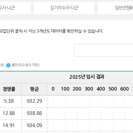
수자-나군
실기우수자-다군
일반전형Ⅱ
모집단위 클릭 시 지난 3개년도 데이터를 확인하실 수 있습니다.
상)
불안(최소점수 미만)
년 입시 결과
2025
0
100
200
300
400
500
600
경쟁률
평균
5.38
932.29
12.88
938.88
14.91
934.09